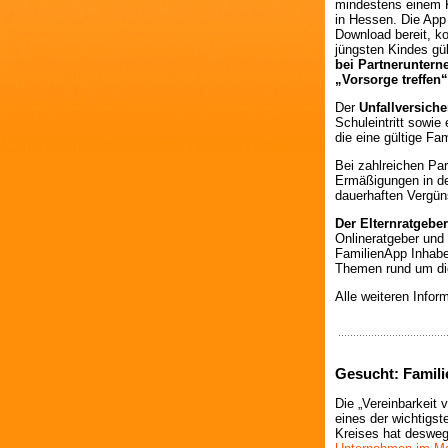
mindestens einem 
in Hessen. Die App 
Download bereit, k
jüngsten Kindes gü
bei Partneruntern
„Vorsorge treffen“
Der
Unfallversich
Schuleintritt sowie 
die eine gültige Fa
Bei zahlreichen Par
Ermäßigungen in den
dauerhaften Vergün
Der Elternratgeber
Onlineratgeber und
FamilienApp Inhabe
Themen rund um die
Alle weiteren Info
Gesucht: Famili
Die „Vereinbarkeit 
eines der wichtigs
Kreises hat desweg