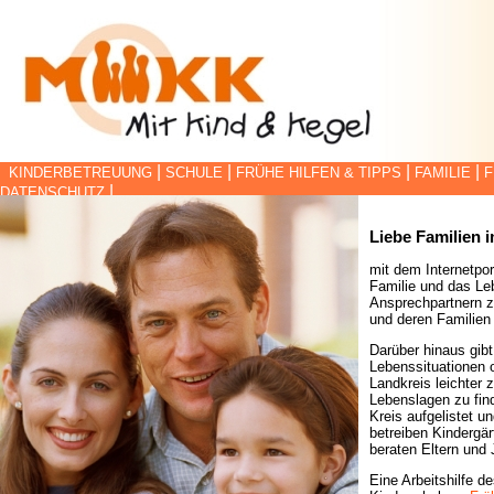
|
|
|
|
KINDERBETREUUNG
SCHULE
FRÜHE HILFEN & TIPPS
FAMILIE
F
|
DATENSCHUTZ
Liebe Familien 
mit dem Internetpor
Familie und das Le
Ansprechpartnern z
und deren Familien 
Darüber hinaus gibt
Lebenssituationen o
Landkreis leichter 
Lebenslagen zu find
Kreis aufgelistet 
betreiben Kindergä
beraten Eltern und 
Eine Arbeitshilfe d