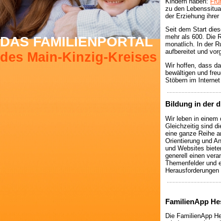
Kindern haben:
Frü
zu den Lebenssituat
der Erziehung ihrer
Seit dem Start die
mehr als 600. Die 
DAS FAMILIENPORTAL
monatlich. In der 
aufbereitet und vorg
des Main-Kinzig-Kreises
Wir hoffen, dass da
bewältigen und freu
Stöbern im Interne
Bildung in der d
Wir leben in einem 
Gleichzeitig sind d
eine ganze Reihe a
Orientierung und An
und Websites bieten
generell einen vera
Themenfelder und ei
Herausforderungen 
FamilienApp He
Die FamilienApp Hes